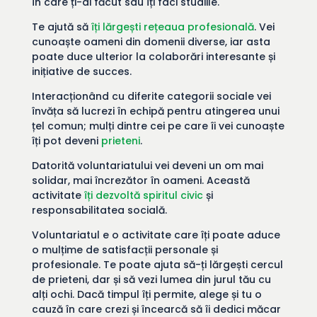
în care ți-ai făcut sau îți faci studiile.
Te ajută să
îți lărgești rețeaua profesională
. Vei
cunoaște oameni din domenii diverse, iar asta
poate duce ulterior la colaborări interesante și
inițiative de succes.
Interacționând cu diferite categorii sociale vei
învăța să lucrezi în echipă pentru atingerea unui
țel comun; mulți dintre cei pe care îi vei cunoaște
îți pot deveni
prieteni
.
Datorită voluntariatului vei deveni un om mai
solidar, mai încrezător în oameni. Această
activitate
îți dezvoltă spiritul civic
și
responsabilitatea socială.
Voluntariatul e o activitate care îți poate aduce
o mulțime de satisfacții personale și
profesionale. Te poate ajuta să-ți lărgești cercul
de prieteni, dar și să vezi lumea din jurul tău cu
alți ochi. Dacă timpul îți permite, alege și tu o
cauză în care crezi și încearcă să îi dedici măcar