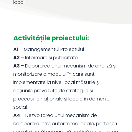
local.
Activitățile proiectului:
A1
– Managementul Proiectului
A2
– Informare și publicitate
A3
– Elaborarea unui mecanism de analiză și
monitorizare a modului în care sunt
implementate la nivel local măsurile și
acțiunile prevăzute de strategiile și
procedurile naționale și locale în domeniul
social.
A4
– Dezvoltarea unui mecanism de
colaborare între autoritatea locală, parteneri
sociali și cetățeni care să susțină dezvoltarea